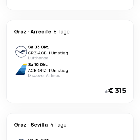
Graz
-
Arrecife
8 Tage
Sa 03 Okt.
GRZ
-
ACE
·
1 Umstieg
Lufthansa
Sa 10 Okt.
ACE
-
GRZ
·
1 Umstieg
Discover Airlines
€ 315
ab
Graz
-
Sevilla
4 Tage