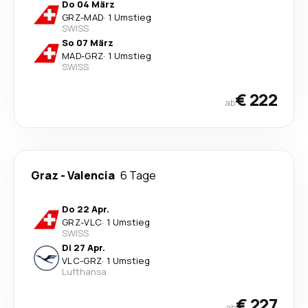
Do 04 März
GRZ
-
MAD
·
1 Umstieg
SWISS
So 07 März
MAD
-
GRZ
·
1 Umstieg
SWISS
€ 222
ab
Graz
-
Valencia
6 Tage
Do 22 Apr.
GRZ
-
VLC
·
1 Umstieg
SWISS
Di 27 Apr.
VLC
-
GRZ
·
1 Umstieg
Lufthansa
€ 227
ab