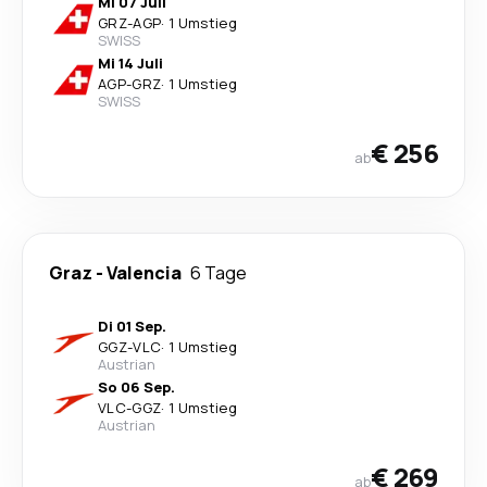
Mi 07 Juli
GRZ
-
AGP
·
1 Umstieg
SWISS
Mi 14 Juli
AGP
-
GRZ
·
1 Umstieg
SWISS
€ 256
ab
Graz
-
Valencia
6 Tage
Di 01 Sep.
GGZ
-
VLC
·
1 Umstieg
Austrian
So 06 Sep.
VLC
-
GGZ
·
1 Umstieg
Austrian
€ 269
ab