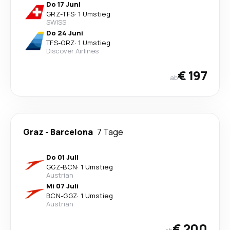
Do 17 Juni
GRZ
-
TFS
·
1 Umstieg
SWISS
Do 24 Juni
TFS
-
GRZ
·
1 Umstieg
Discover Airlines
€ 197
ab
Graz
-
Barcelona
7 Tage
Do 01 Juli
GGZ
-
BCN
·
1 Umstieg
Austrian
Mi 07 Juli
BCN
-
GGZ
·
1 Umstieg
Austrian
€ 200