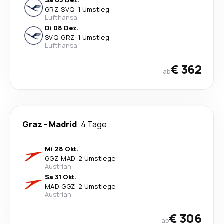
Sa 05 Dez.
GRZ
-
SVQ
·
1 Umstieg
Lufthansa
Di 08 Dez.
SVQ
-
GRZ
·
1 Umstieg
Lufthansa
€ 362
ab
Graz
-
Madrid
4 Tage
Mi 28 Okt.
GGZ
-
MAD
·
2 Umstiege
Austrian
Sa 31 Okt.
MAD
-
GGZ
·
2 Umstiege
Austrian
€ 306
ab