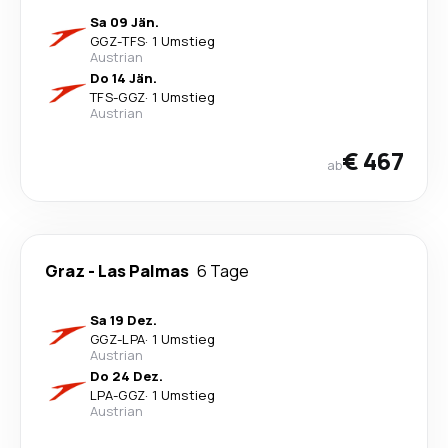
Sa 09 Jän.
GGZ
-
TFS
·
1 Umstieg
Austrian
Do 14 Jän.
TFS
-
GGZ
·
1 Umstieg
Austrian
€ 467
ab
Graz
-
Las Palmas
6 Tage
Sa 19 Dez.
GGZ
-
LPA
·
1 Umstieg
Austrian
Do 24 Dez.
LPA
-
GGZ
·
1 Umstieg
Austrian