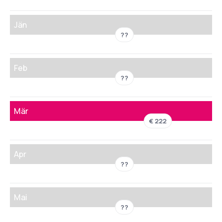
Jän
??
Feb
??
Mär
€ 222
Apr
??
Mai
??