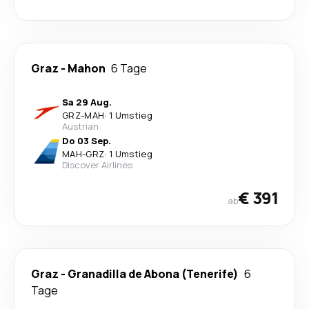
Graz
-
Mahon
6 Tage
Sa 29 Aug.
GRZ
-
MAH
·
1 Umstieg
Austrian
Do 03 Sep.
MAH
-
GRZ
·
1 Umstieg
Discover Airlines
€ 391
ab
Graz
-
Granadilla de Abona (Tenerife)
6
Tage