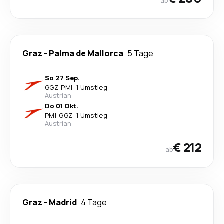
ab
Graz
-
Palma de Mallorca
5 Tage
So 27 Sep.
GGZ
-
PMI
·
1 Umstieg
Austrian
Do 01 Okt.
PMI
-
GGZ
·
1 Umstieg
Austrian
€ 212
ab
Graz
-
Madrid
4 Tage