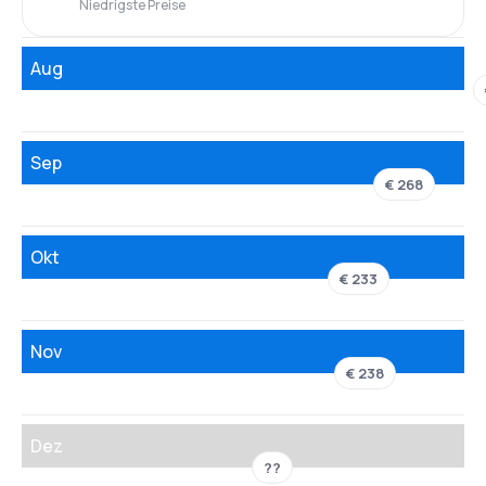
Niedrigste Preise
Aug
Sep
€ 268
Okt
€ 233
Nov
€ 238
Dez
??