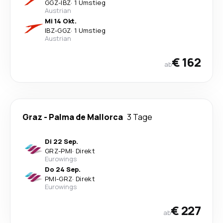
GGZ
-
IBZ
·
1 Umstieg
Austrian
Mi 14 Okt.
IBZ
-
GGZ
·
1 Umstieg
Austrian
€ 162
ab
Graz
-
Palma de Mallorca
3 Tage
Di 22 Sep.
GRZ
-
PMI
·
Direkt
Eurowings
Do 24 Sep.
PMI
-
GRZ
·
Direkt
Eurowings
€ 227
ab