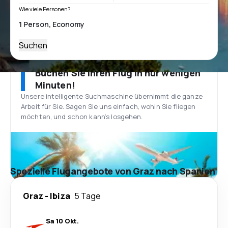
Wie viele Personen?
Suchen
Buchen Sie Ihren Flug in nur wenigen
Minuten!
Unsere intelligente Suchmaschine übernimmt die ganze
Arbeit für Sie. Sagen Sie uns einfach, wohin Sie fliegen
möchten, und schon kann’s losgehen.
Spezielle Flugangebote von Graz nach Spanien
Graz
-
Ibiza
5 Tage
Sa 10 Okt.