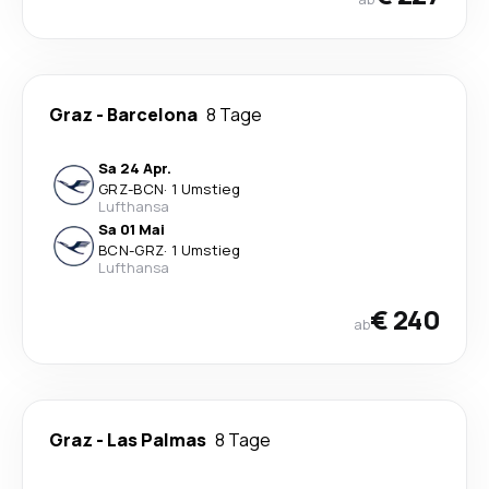
Graz
-
Barcelona
8 Tage
Sa 24 Apr.
GRZ
-
BCN
·
1 Umstieg
Lufthansa
Sa 01 Mai
BCN
-
GRZ
·
1 Umstieg
Lufthansa
€ 240
ab
Graz
-
Las Palmas
8 Tage