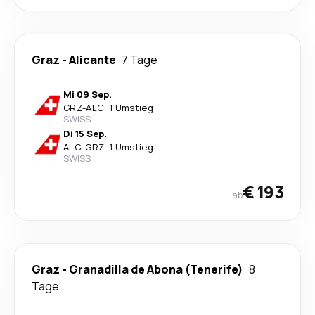
Graz
-
Alicante
7 Tage
Mi 09 Sep.
GRZ
-
ALC
·
1 Umstieg
SWISS
Di 15 Sep.
ALC
-
GRZ
·
1 Umstieg
SWISS
€ 193
ab
Graz
-
Granadilla de Abona (Tenerife)
8
Tage