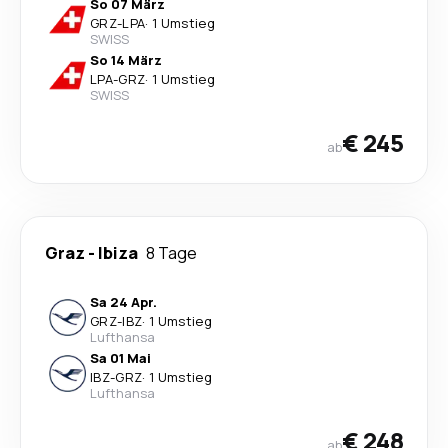
So 07 März
GRZ
-
LPA
·
1 Umstieg
SWISS
So 14 März
LPA
-
GRZ
·
1 Umstieg
SWISS
€ 245
ab
Graz
-
Ibiza
8 Tage
Sa 24 Apr.
GRZ
-
IBZ
·
1 Umstieg
Lufthansa
Sa 01 Mai
IBZ
-
GRZ
·
1 Umstieg
Lufthansa
€ 248
ab