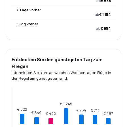
ab
€ 688
7 Tage vorher
ab
€ 1 154
1 Tag vorher
ab
€ 854
Entdecken Sie den günstigsten Tag zum
Fliegen
Informieren Sie sich, an welchen Wochentagen Flüge in
der Regel am günstigsten sind.
€ 1 245
€ 822
€ 754
€ 741
€ 549
€ 497
€ 482