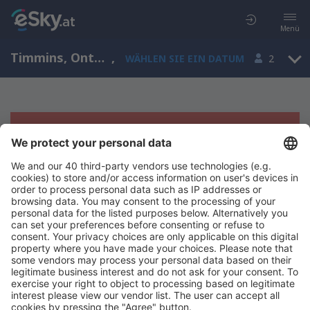
Menü
Timmins, Ontario, Kanada
,
WÄHLEN SIE EIN DATUM
2
Es tut uns leid, wir können keine
Ergebnisse aufzeigen
Bitte starten Sie Ihre Suche erneut mit anderen Suchkriterien.