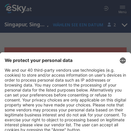
Menü
Singapur, Singapur
,
WÄHLEN SIE EIN DATUM
2
Es tut uns leid, wir können keine
Ergebnisse aufzeigen
Bitte starten Sie Ihre Suche erneut mit anderen Suchkriterien.