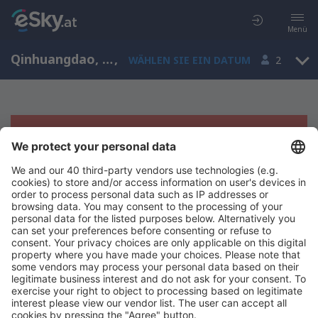
Menü
Qinhuangdao, Hebei, China
,
WÄHLEN SIE EIN DATUM
2
Es tut uns leid, wir können keine
Ergebnisse aufzeigen
Bitte starten Sie Ihre Suche erneut mit anderen Suchkriterien.