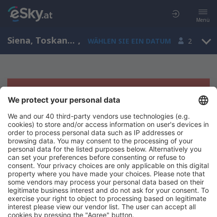
Menü
Siena, Toskana, Italien
,
WÄHLEN SIE EIN DATUM
2
Es tut uns leid, wir können keine
Ergebnisse aufzeigen
Bitte starten Sie Ihre Suche erneut mit anderen Suchkriterien.