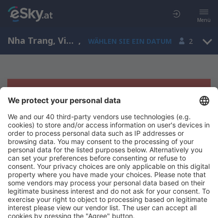
Menü
Nha Trang, Vietnam
,
WÄHLEN SIE EIN DATUM
2
Es tut uns leid, wir können keine
Ergebnisse aufzeigen
Bitte starten Sie Ihre Suche erneut mit anderen Suchkriterien.