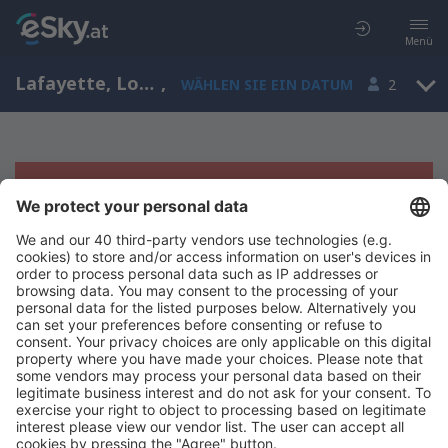
Menü
Lafayette, Louisiana, USA
,
WÄHLEN SIE EIN DATUM
2
Es tut uns leid, wir können keine
Ergebnisse aufzeigen
Bitte starten Sie Ihre Suche erneut mit anderen Suchkriterien.