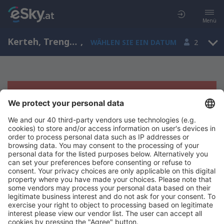
Menü
Kerteh, Trengganu, Malaysia
,
WÄHLEN SIE EIN DATUM
2
Es tut uns leid, wir können keine
Ergebnisse aufzeigen
Bitte starten Sie Ihre Suche erneut mit anderen Suchkriterien.