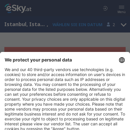
Menü
Istanbul, Istanbul, Türkei
,
WÄHLEN SIE EIN DATUM
2
Es tut uns leid, wir können keine
Ergebnisse aufzeigen
Bitte starten Sie Ihre Suche erneut mit anderen Suchkriterien.