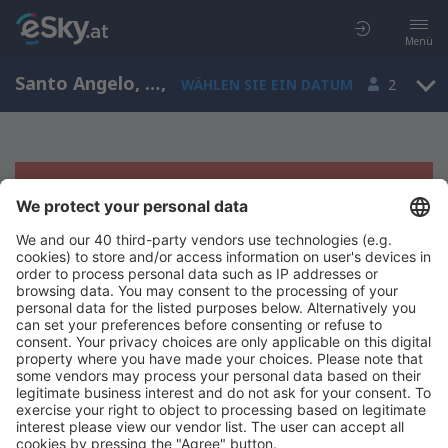
Menü
Santo Angelo, Rio Grande do Sul, Brasilien
,
WÄHLEN SIE EIN DATUM
2
Es tut uns leid, wir können keine
Ergebnisse aufzeigen
Bitte starten Sie Ihre Suche erneut mit anderen Suchkriterien.