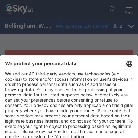
Menü
Bellingham, Washington, USA
,
WÄHLEN SIE EIN DATUM
2
Es tut uns leid, wir können keine
Ergebnisse aufzeigen
Bitte starten Sie Ihre Suche erneut mit anderen Suchkriterien.