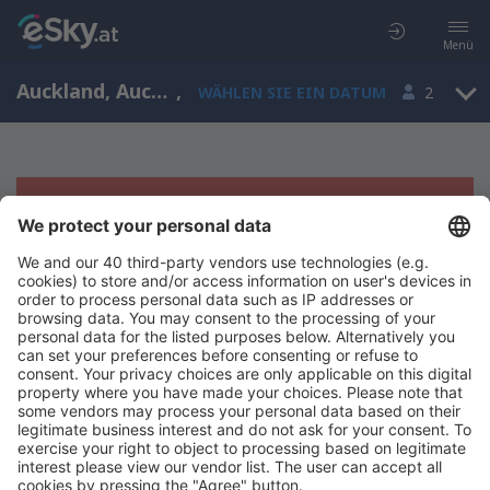
Menü
Auckland, Auckland Region, Neuseeland
,
WÄHLEN SIE EIN DATUM
2
Es tut uns leid, wir können keine
Ergebnisse aufzeigen
Bitte starten Sie Ihre Suche erneut mit anderen Suchkriterien.