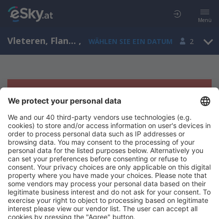
Menü
Vleteren, Flanders, Belgien
,
WÄHLEN SIE EIN DATUM
2
Es tut uns leid, wir können keine
Ergebnisse aufzeigen
Bitte starten Sie Ihre Suche erneut mit anderen Suchkriterien.