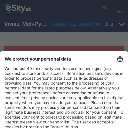
Menü
Viviez, Midi-Pyrenees, Frankreich
,
WÄHLEN SIE EIN DATUM
2
Es tut uns leid, wir können keine
Ergebnisse aufzeigen
Bitte starten Sie Ihre Suche erneut mit anderen Suchkriterien.