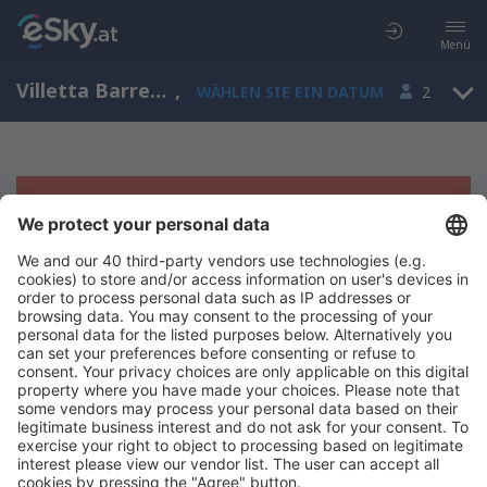
Menü
Villetta Barrea, Italien
,
WÄHLEN SIE EIN DATUM
2
Es tut uns leid, wir können keine
Ergebnisse aufzeigen
Bitte starten Sie Ihre Suche erneut mit anderen Suchkriterien.