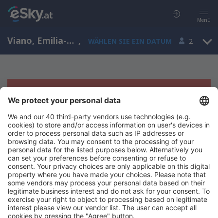
Menü
Viano, Emilia-Romagna, Italien
,
WÄHLEN SIE EIN DATUM
2
Es tut uns leid, wir können keine
Ergebnisse aufzeigen
Bitte starten Sie Ihre Suche erneut mit anderen Suchkriterien.