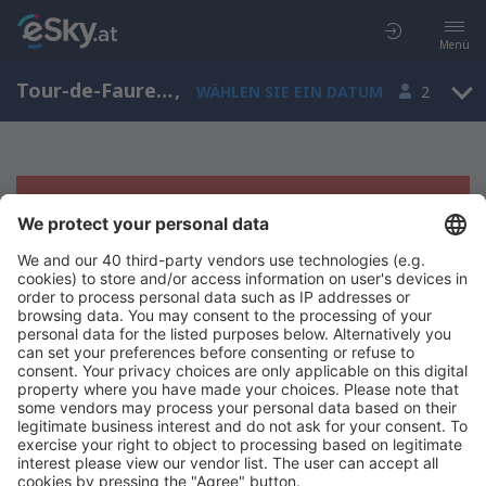
Menü
Tour-de-Faure, Midi-Pyrenees, Frankreich
,
WÄHLEN SIE EIN DATUM
2
Es tut uns leid, wir können keine
Ergebnisse aufzeigen
Bitte starten Sie Ihre Suche erneut mit anderen Suchkriterien.