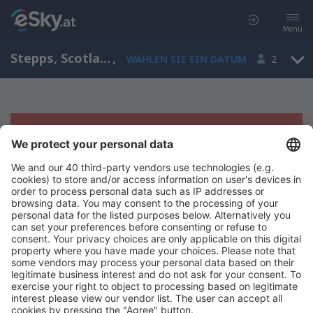
Menü
Stepps, Scotland, Großbritannien
,
WÄHLEN SIE EIN DATUM
2
Es tut uns leid, wir können keine
Ergebnisse aufzeigen
Bitte starten Sie Ihre Suche erneut mit anderen Suchkriterien.