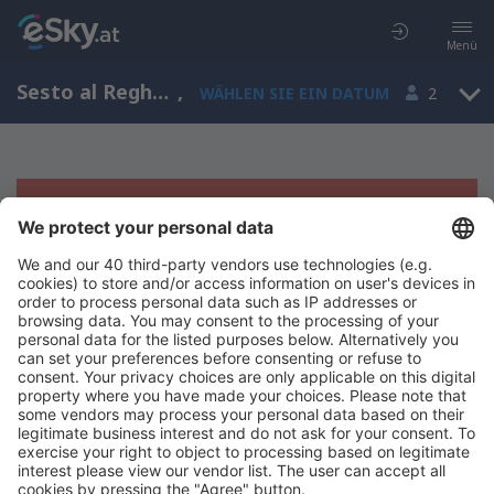
Menü
Sesto al Reghena, Friuli-Venezia Giulia, Italien
,
WÄHLEN SIE EIN DATUM
2
Es tut uns leid, wir können keine
Ergebnisse aufzeigen
Bitte starten Sie Ihre Suche erneut mit anderen Suchkriterien.