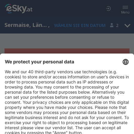
Menü
Sermaise, Länder der Loire, Frankreich
,
WÄHLEN SIE EIN DATUM
2
Es tut uns leid, wir können keine
Ergebnisse aufzeigen
Bitte starten Sie Ihre Suche erneut mit anderen Suchkriterien.