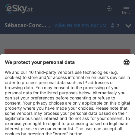
Menü
Sébazac-Concourès, Midi-Pyrenees, Frankreich
,
WÄHLEN SIE EIN DATUM
2
Es tut uns leid, wir können keine
Ergebnisse aufzeigen
Bitte starten Sie Ihre Suche erneut mit anderen Suchkriterien.