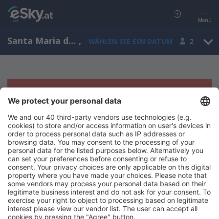
Menü
Santa Maria de la Alameda, Community of Madrid, Spanien
,
WÄHLEN SIE EIN DATUM
2
Es tut uns leid, wir können keine
Ergebnisse aufzeigen
Bitte starten Sie Ihre Suche erneut mit anderen Suchkriterien.