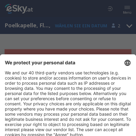
Menü
Poelkapelle, Flanders, Belgien
,
WÄHLEN SIE EIN DATUM
2
Es tut uns leid, wir können keine
Ergebnisse aufzeigen
Bitte starten Sie Ihre Suche erneut mit anderen Suchkriterien.