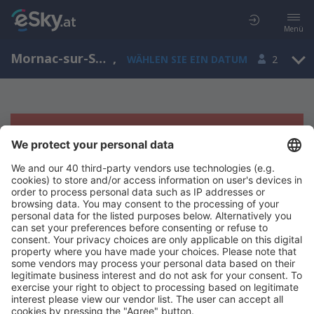
Menü
Mornac-sur-Seudre, Poitou-Charentes, Frankreich
,
WÄHLEN SIE EIN DATUM
2
Es tut uns leid, wir können keine
Ergebnisse aufzeigen
Bitte starten Sie Ihre Suche erneut mit anderen Suchkriterien.