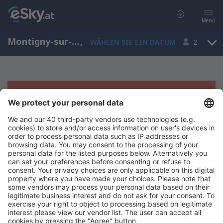
Menü
Montigny-sur-l'Hallue, Picardie, Frankreich
,
WÄHLEN SIE EIN DATUM
2
Es tut uns leid, wir können keine
Ergebnisse aufzeigen
Bitte starten Sie Ihre Suche erneut mit anderen Suchkriterien.