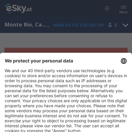
Menü
Monte Rio, California, USA
,
WÄHLEN SIE EIN DATUM
2
Es tut uns leid, wir können keine
Ergebnisse aufzeigen
Bitte starten Sie Ihre Suche erneut mit anderen Suchkriterien.