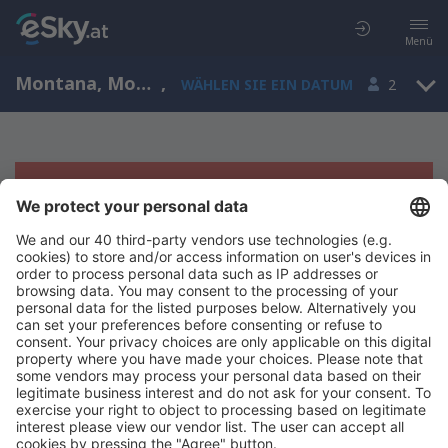
Menü
Montana, Montana, Bulgarien
,
WÄHLEN SIE EIN DATUM
2
Es tut uns leid, wir können keine
Ergebnisse aufzeigen
Bitte starten Sie Ihre Suche erneut mit anderen Suchkriterien.