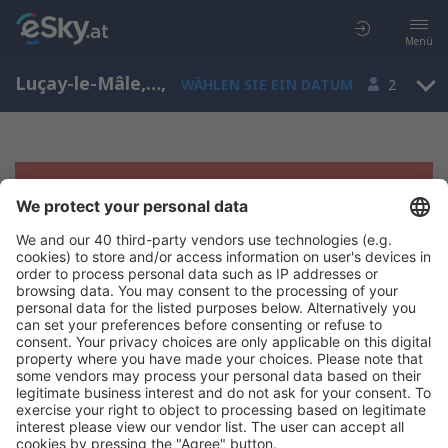
Menü
Luçay-le-Mâle, Centre-Val, Frankreich
,
WÄHLEN SIE EIN DATUM
2
Es tut uns leid, wir können keine
Ergebnisse aufzeigen
Bitte starten Sie Ihre Suche erneut mit anderen Suchkriterien.