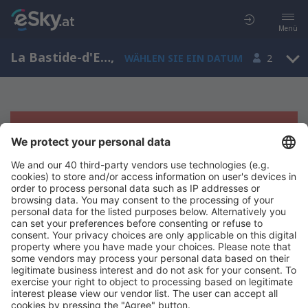
Menü
La Bastide-d'Engras, Languedoc-Roussillon, Frankreich
,
WÄHLEN SIE EIN DATUM
2
Es tut uns leid, wir können keine
Ergebnisse aufzeigen
Bitte starten Sie Ihre Suche erneut mit anderen Suchkriterien.