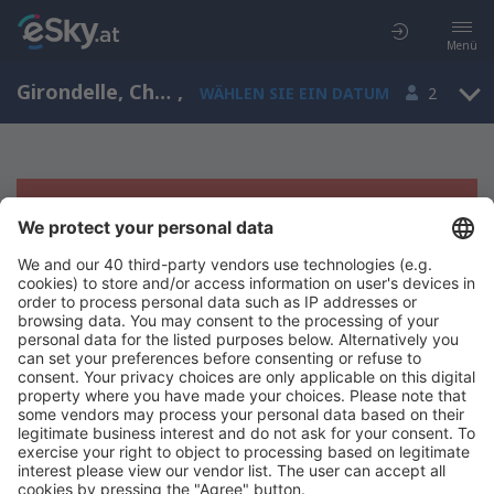
Menü
Girondelle, Champagne-Ardenne, Frankreich
,
WÄHLEN SIE EIN DATUM
2
Es tut uns leid, wir können keine
Ergebnisse aufzeigen
Bitte starten Sie Ihre Suche erneut mit anderen Suchkriterien.