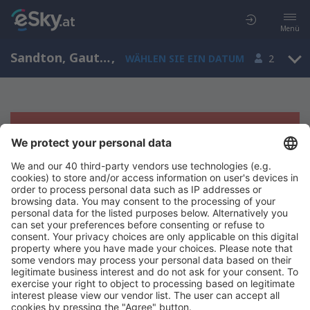
Menü
Sandton, Gauteng, Südafrika
,
WÄHLEN SIE EIN DATUM
2
Es tut uns leid, wir können keine
Ergebnisse aufzeigen
Bitte starten Sie Ihre Suche erneut mit anderen Suchkriterien.