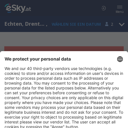
Menü
Echten, Drenthe, Niederlande
,
WÄHLEN SIE EIN DATUM
2
Es tut uns leid, wir können keine
Ergebnisse aufzeigen
Bitte starten Sie Ihre Suche erneut mit anderen Suchkriterien.