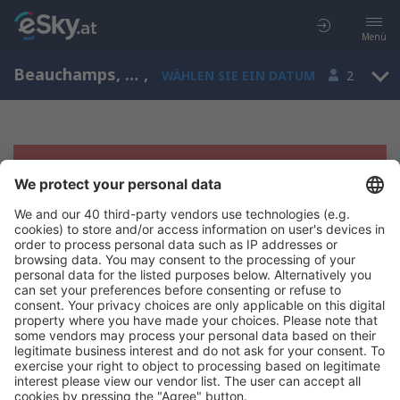
Menü
Beauchamps, Picardie, Frankreich
,
WÄHLEN SIE EIN DATUM
2
Es tut uns leid, wir können keine
Ergebnisse aufzeigen
Bitte starten Sie Ihre Suche erneut mit anderen Suchkriterien.