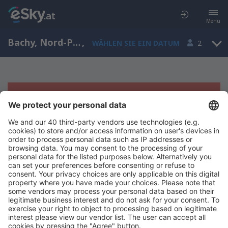
Menü
Bachy, Nord-Pas-de-Calais, Frankreich
,
WÄHLEN SIE EIN DATUM
2
Es tut uns leid, wir können keine
Ergebnisse aufzeigen
Bitte starten Sie Ihre Suche erneut mit anderen Suchkriterien.