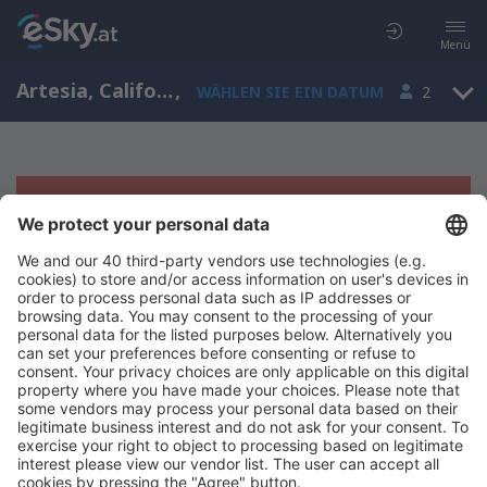
Menü
Artesia, California, USA
,
WÄHLEN SIE EIN DATUM
2
Es tut uns leid, wir können keine
Ergebnisse aufzeigen
Bitte starten Sie Ihre Suche erneut mit anderen Suchkriterien.