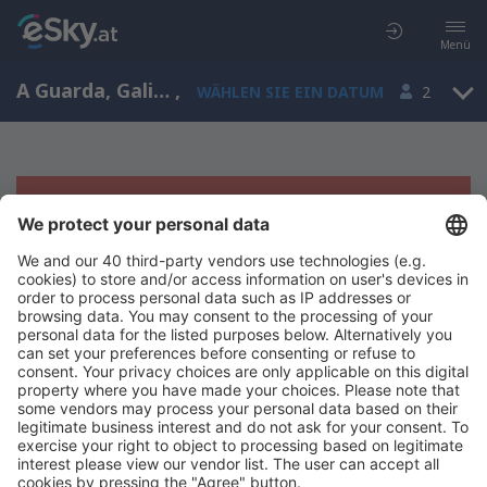
Menü
A Guarda, Galicia, Spanien
,
WÄHLEN SIE EIN DATUM
2
Es tut uns leid, wir können keine
Ergebnisse aufzeigen
Bitte starten Sie Ihre Suche erneut mit anderen Suchkriterien.