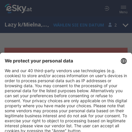
Menü
Lazy k/Mielna, Westpommern, Polen
,
WÄHLEN SIE EIN DATUM
2
Es tut uns leid, wir können keine
Ergebnisse aufzeigen
Bitte starten Sie Ihre Suche erneut mit anderen Suchkriterien.