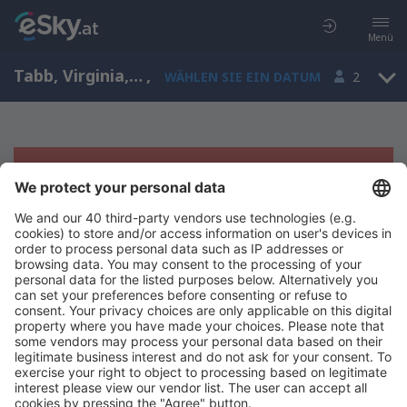
Menü
Tabb, Virginia, USA
,
WÄHLEN SIE EIN DATUM
2
Es tut uns leid, wir können keine
Ergebnisse aufzeigen
Bitte starten Sie Ihre Suche erneut mit anderen Suchkriterien.