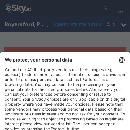
Menü
Royersford, Pennsylvania, USA
,
WÄHLEN SIE EIN DATUM
2
Es tut uns leid, wir können keine
Ergebnisse aufzeigen
Bitte starten Sie Ihre Suche erneut mit anderen Suchkriterien.