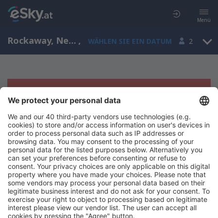
Menü
Rockaway, New Jersey, USA
,
WÄHLEN SIE EIN DATUM
2
Es tut uns leid, wir können keine
Ergebnisse aufzeigen
Bitte starten Sie Ihre Suche erneut mit anderen Suchkriterien.