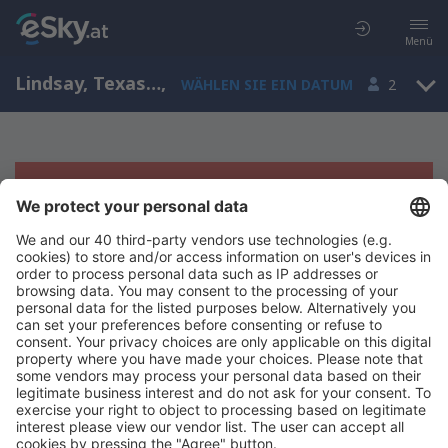
Menü
Lindsay, Texas, USA
,
WÄHLEN SIE EIN DATUM
2
Es tut uns leid, wir können keine
Ergebnisse aufzeigen
Bitte starten Sie Ihre Suche erneut mit anderen Suchkriterien.