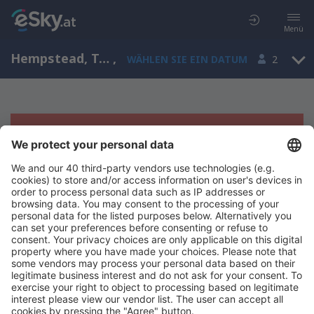
Menü
Hempstead, Texas, USA
,
WÄHLEN SIE EIN DATUM
2
Es tut uns leid, wir können keine
Ergebnisse aufzeigen
Bitte starten Sie Ihre Suche erneut mit anderen Suchkriterien.