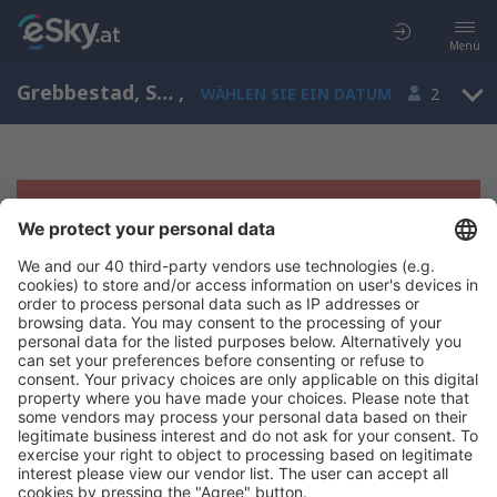
Menü
Grebbestad, Schweden
,
WÄHLEN SIE EIN DATUM
2
Es tut uns leid, wir können keine
Ergebnisse aufzeigen
Bitte starten Sie Ihre Suche erneut mit anderen Suchkriterien.