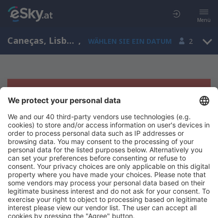
Menü
Caneças, Lisboa, Portugal
,
WÄHLEN SIE EIN DATUM
2
Es tut uns leid, wir können keine
Ergebnisse aufzeigen
Bitte starten Sie Ihre Suche erneut mit anderen Suchkriterien.