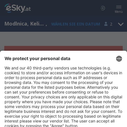
Menü
Modlnica, Kelinpolen, Polen
,
WÄHLEN SIE EIN DATUM
2
Es tut uns leid, wir können keine
Ergebnisse aufzeigen
Bitte starten Sie Ihre Suche erneut mit anderen Suchkriterien.