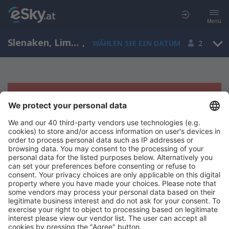
Menü
Slenaken, Limburg, Niederlande
,
WÄHLEN SIE EIN DATUM
2
Es tut uns leid, wir können keine
Ergebnisse aufzeigen
Bitte starten Sie Ihre Suche erneut mit anderen Suchkriterien.