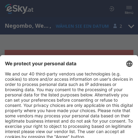
Menü
Negombo, Western Province, Sri Lanka
,
WÄHLEN SIE EIN DATUM
2
Es tut uns leid, wir können keine
Ergebnisse aufzeigen
Bitte starten Sie Ihre Suche erneut mit anderen Suchkriterien.