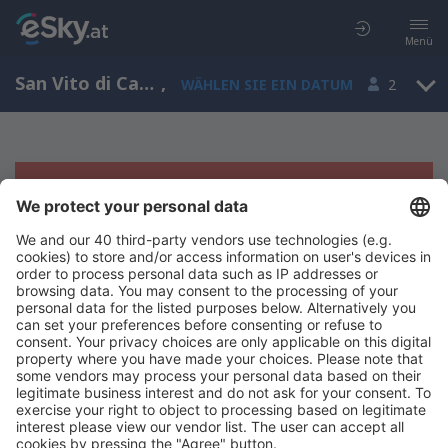
Menü
San Vito di Cadore, Veneto, Italien
,
WÄHLEN SIE EIN DATUM
2
Es tut uns leid, wir können keine
Ergebnisse aufzeigen
Bitte starten Sie Ihre Suche erneut mit anderen Suchkriterien.