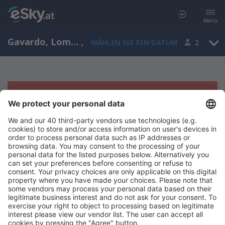
Menü
Gavardo, Lombardy, Italien
,
WÄHLEN SIE EIN DATUM
2
Es tut uns leid, wir können keine
Ergebnisse aufzeigen
Bitte starten Sie Ihre Suche erneut mit anderen Suchkriterien.