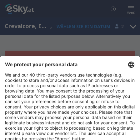
Menü
Crevalcore, Emilia-Romagna, Italien
,
WÄHLEN SIE EIN DATUM
2
Es tut uns leid, wir können keine
Ergebnisse aufzeigen
Bitte starten Sie Ihre Suche erneut mit anderen Suchkriterien.